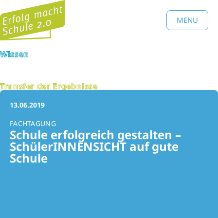
MENU
Wissen
Transfer der Ergebnisse
13.06.2019
FACHTAGUNG
Schule erfolgreich gestalten –
SchülerINNENSICHT auf gute
Schule