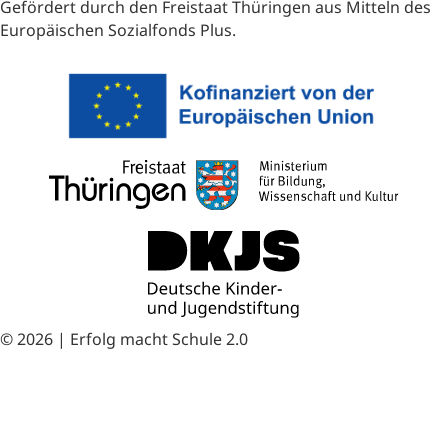
Gefördert durch den Freistaat Thüringen aus Mitteln des
Europäischen Sozialfonds Plus.
(opens i
(opens
(opens in new tab)
© 2026 | Erfolg macht Schule 2.0