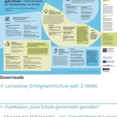
Downloads
Lernplakat_ErfolgmachtSchule (pdf, 2.18MB)
P
Publikation „Gute Schule gemeinsam gestalten“
o
„Ich kann das NOCH nicht“ – wie „Growth Mindset” Lernen