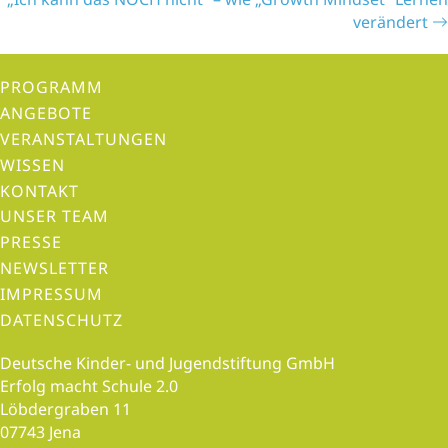
s
verändert
t
s
PROGRAMM
n
ANGEBOTE
a
VERANSTALTUNGEN
v
WISSEN
i
KONTAKT
g
UNSER TEAM
a
PRESSE
t
NEWSLETTER
i
IMPRESSUM
o
DATENSCHUTZ
n
Deutsche Kinder- und Jugendstiftung GmbH
Erfolg macht Schule 2.0
Löbdergraben 11
07743 Jena