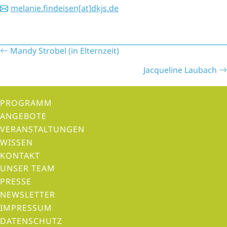
melanie.findeisen[at]dkjs.de
P
Mandy Strobel (in Elternzeit)
o
Jacqueline Laubach
s
t
PROGRAMM
s
ANGEBOTE
n
VERANSTALTUNGEN
a
WISSEN
v
KONTAKT
i
UNSER TEAM
g
PRESSE
a
NEWSLETTER
t
IMPRESSUM
i
DATENSCHUTZ