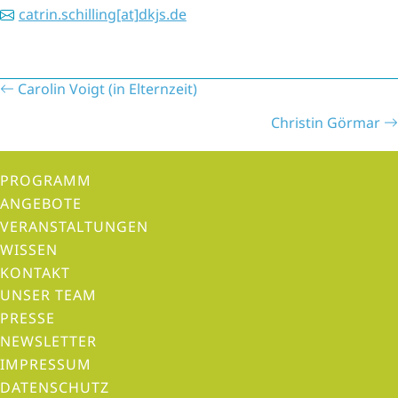
catrin.schilling[at]dkjs.de
P
Carolin Voigt (in Elternzeit)
o
Christin Görmar
s
t
PROGRAMM
s
ANGEBOTE
n
VERANSTALTUNGEN
a
WISSEN
v
KONTAKT
i
UNSER TEAM
g
PRESSE
a
NEWSLETTER
t
IMPRESSUM
i
DATENSCHUTZ