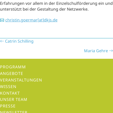
Erfahrungen vor allem in der Einzelschulförderung ein und
unterstützt bei der Gestaltung der Netzwerke.
christin.goermar[at]dkjs.de
P
Catrin Schilling
o
Maria Gehre
s
t
PROGRAMM
s
ANGEBOTE
n
VERANSTALTUNGEN
a
WISSEN
v
KONTAKT
i
UNSER TEAM
g
PRESSE
a
NEWSLETTER