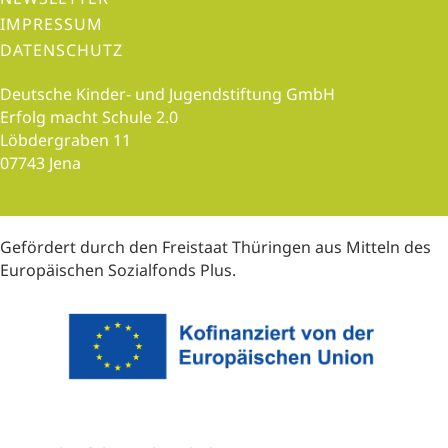
t
IMPRESSUM
i
DATENSCHUTZ
o
n
Deutsche Kinder- und Jugendstiftung GmbH
Erfolg macht Schule 2.0
Löbdergraben 11
07743 Jena
Gefördert durch den Freistaat Thüringen aus Mitteln des
Europäischen Sozialfonds Plus.
(opens i
(opens in new tab)
(opens in new tab)