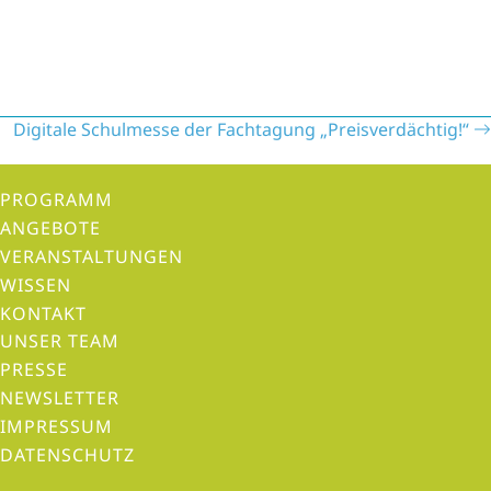
P
Digitale Schulmesse der Fachtagung „Preisverdächtig!“
o
s
PROGRAMM
t
ANGEBOTE
s
VERANSTALTUNGEN
n
WISSEN
a
KONTAKT
v
UNSER TEAM
i
PRESSE
g
NEWSLETTER
a
IMPRESSUM
t
DATENSCHUTZ
i