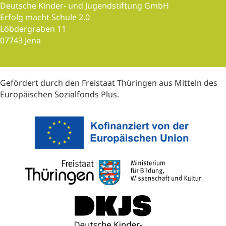
Deutsche Kinder- und Jugendstiftung GmbH
o
Erfolg macht Schule 2.0
n
Löbdergraben 11
07743 Jena
Gefördert durch den Freistaat Thüringen aus Mitteln des
Europäischen Sozialfonds Plus.
(opens i
(opens
(opens in new tab)